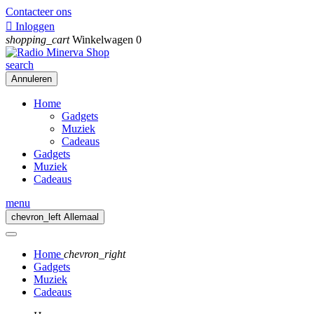
Contacteer ons

Inloggen
shopping_cart
Winkelwagen
0
search
Annuleren
Home
Gadgets
Muziek
Cadeaus
Gadgets
Muziek
Cadeaus
menu
chevron_left
Allemaal
Home
chevron_right
Gadgets
Muziek
Cadeaus