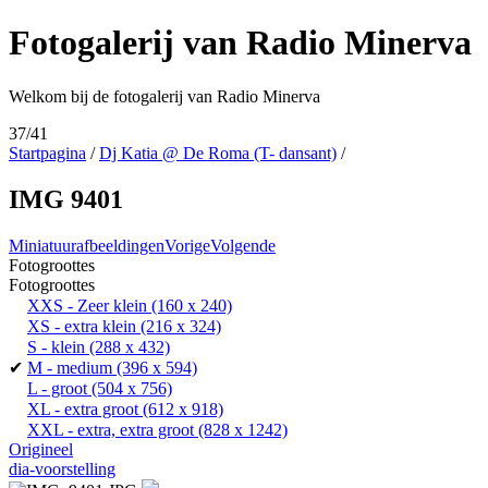
Fotogalerij van Radio Minerva
Welkom bij de fotogalerij van Radio Minerva
37/41
Startpagina
/
Dj Katia @ De Roma (T- dansant)
/
IMG 9401
Miniatuurafbeeldingen
Vorige
Volgende
Fotogroottes
Fotogroottes
XXS - Zeer klein
(160 x 240)
XS - extra klein
(216 x 324)
S - klein
(288 x 432)
✔
M - medium
(396 x 594)
L - groot
(504 x 756)
XL - extra groot
(612 x 918)
XXL - extra, extra groot
(828 x 1242)
Origineel
dia-voorstelling